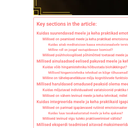
Key sections in the article:
Kuidas suurendavad meele ja keha praktikad emot
Millised on peamised meele ja keha praktikad emotsionaa
Kuidas aitab meditatsioon kaasa emotsionaalsele tervi
Milline roll on joogal vastupidavuse loomisel?
Millised psühholoogilised põhimõtted toetavad meele ja
Millised ainulaadsed eelised pakuvad meele ja ke
Kuidas võib hingamistehnika hõlbustada biohäkkingut?
Millised hingamistehnika tehnikad on kõige tõhusamad
Milline on tähelepanelikkuse mõju kognitiivsele funktsio
Millised haruldased omadused peaksid olema meel
Kuidas mõjutavad individuaalsed variatsioonid praktika
Millised on vähem levinud meele ja keha tehnikad, millel
Kuidas integreerida meele ja keha praktikaid igap
Millised on parimad igapäevased rutiinid emotsionaalse
Kuidas luua tasakaalustatud meele ja keha ajakava?
Milliseid levinud vigu tuleks praktiseerimisel vältida?
Millised eksperdi teadmised aitavad maksimeerida