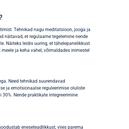
?
timist. Tehnikad nagu meditatsioon, jooga ja
d näitavad, et regulaarne tegelemine nende
. Näiteks leidis uuring, et tähelepanelikkust
 meele ja keha vahel, võimaldades inimestel
usega. Need tehnikad suurendavad
se ja emotsionaalse reguleerimise oluliste
i 30%. Nende praktikate integreerimine
 soodustab eneseteadlikkust, viies parema