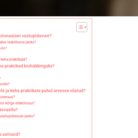
sionaalset vastupidavust?
lse stabiilsuse jaoks?
sele?
 keha praktikaid?
ha praktikad biohäkkinguks?
?
onile?
e ja keha praktikate puhul arvesse võetud?
 tulemusi?
 on kõrge efektiivsus?
äevaellu?
 vastupidavuse jaoks?
 eeliseid?