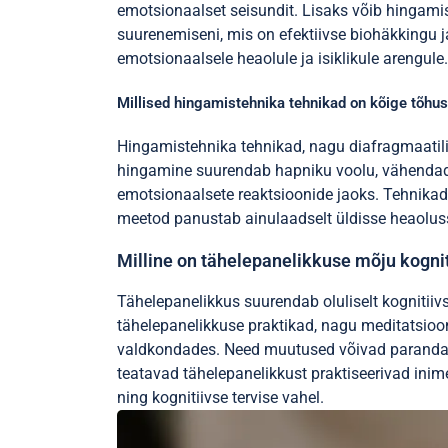
emotsionaalset seisundit. Lisaks võib hingamis
suurenemiseni, mis on efektiivse biohäkkingu 
emotsionaalsele heaolule ja isiklikule arengule.
Millised hingamistehnika tehnikad on kõige tõh
Hingamistehnika tehnikad, nagu diafragmaatil
hingamine suurendab hapniku voolu, vähendade
emotsionaalsete reaktsioonide jaoks. Tehnikad,
meetod panustab ainulaadselt üldisse heaolus
Milline on tähelepanelikkuse mõju kognit
Tähelepanelikkus suurendab oluliselt kognitiiv
tähelepanelikkuse praktikad, nagu meditatsioon,
valdkondades. Need muutused võivad parandada
teatavad tähelepanelikkust praktiseerivad ini
ning kognitiivse tervise vahel.