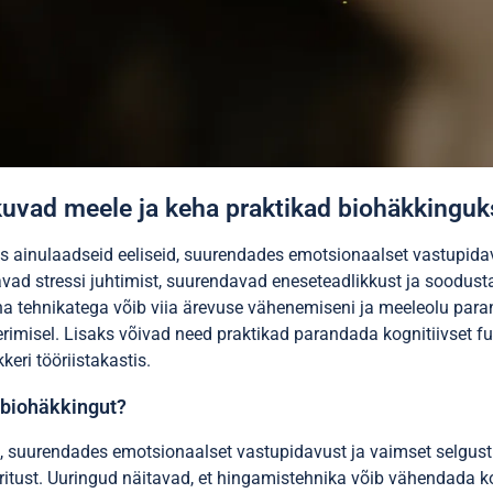
kuvad meele ja keha praktikad biohäkkinguk
ainulaadseid eeliseid, suurendades emotsionaalset vastupidavus
vad stressi juhtimist, suurendavad eneseteadlikkust ja soodust
ha tehnikatega võib viia ärevuse vähenemiseni ja meeleolu para
erimisel. Lisaks võivad need praktikad parandada kognitiivset 
eri tööriistakastis.
 biohäkkingut?
suurendades emotsionaalset vastupidavust ja vaimset selgust. 
oritust. Uuringud näitavad, et hingamistehnika võib vähendada k