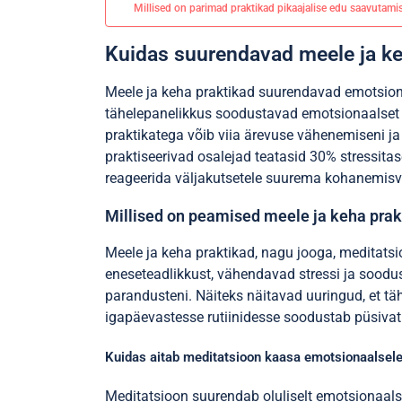
Millised on parimad praktikad pikaajalise edu saavutami
Kuidas suurendavad meele ja ke
Meele ja keha praktikad suurendavad emotsiona
tähelepanelikkus soodustavad emotsionaalset 
praktikatega võib viia ärevuse vähenemiseni ja 
praktiseerivad osalejad teatasid 30% stressi
reageerida väljakutsetele suurema kohanemisv
Millised on peamised meele ja keha prak
Meele ja keha praktikad, nagu jooga, meditats
eneseteadlikkust, vähendavad stressi ja soodus
parandusteni. Näiteks näitavad uuringud, et t
igapäevastesse rutiinidesse soodustab püsivat
Kuidas aitab meditatsioon kaasa emotsionaalsele
Meditatsioon suurendab oluliselt emotsionaals