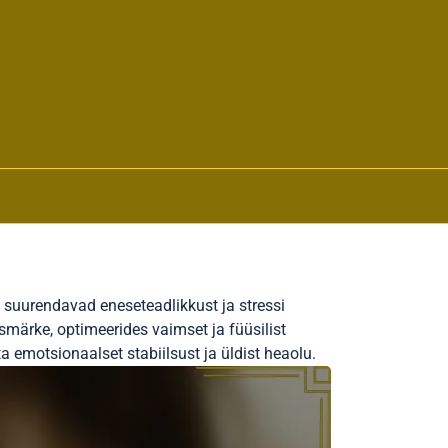
 suurendavad eneseteadlikkust ja stressi
märke, optimeerides vaimset ja füüsilist
a emotsionaalset stabiilsust ja üldist heaolu.