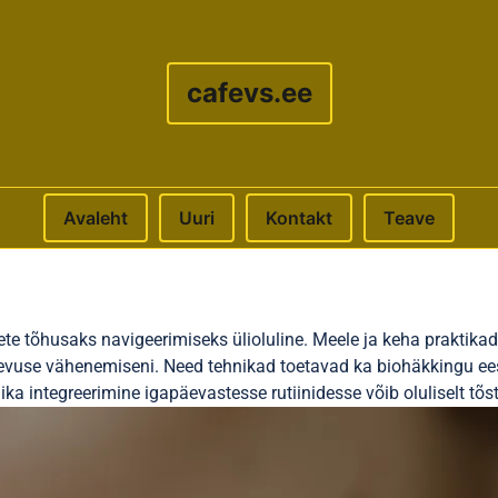
cafevs.ee
Avaleht
Uuri
Kontakt
Teave
e tõhusaks navigeerimiseks ülioluline. Meele ja keha praktikad
ärevuse vähenemiseni. Need tehnikad toetavad ka biohäkkingu ees
ka integreerimine igapäevastesse rutiinidesse võib oluliselt tõst