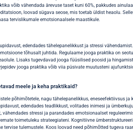
aktika võib vähendada ärevuse taset kuni 60%, pakkudes ainula
editatsioon, loovad sügava seose, mis toetab üldist heaolu. Se
aasa tervislikumale emotsionaalsele maastikule.
upidavust, edendades tähelepanelikkust ja stressi vähendamist
emotsioone tõhusalt juhtida. Regulaarne jooga praktika on seo
eaolule. Lisaks tugevdavad jooga füüsilised poosid ja hingamis
järjepidev jooga praktika võib viia püsivate muutusteni ajufunkt
etavad meele ja keha praktikaid?
stele põhimõtetele, nagu tähelepanelikkus, eneseefektiivsus ja 
davust, edendades teadlikkust, volitades inimesi ja ümberkuju
, vähendades stressi ja parandades emotsionaalset reguleerimi
aremate toimetuleku strateegiateni. Kognitiivne ümberstruktureer
 tervise tulemustele. Koos loovad need põhimõtted tugeva raam