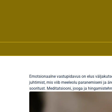
Skip to content
Emotsionaalne vastupidavus on elus väljakutset
juhtimist, mis viib meeleolu paranemiseni ja 
sooritust. Meditatsiooni, jooga ja hingamistehni