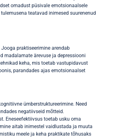
adset omadust püsivale emotsionaalsele
lle tulemusena teatavad inimesed suurenenud
. Jooga praktiseerimine arendab
tud madalamate ärevuse ja depressiooni
tehnikad keha, mis toetab vastupidavust
sioonis, parandades ajas emotsionaalset
kognitiivne ümberstruktureerimine. Need
ndades negatiivseid mõtteid.
st. Eneseefektiivsus toetab usku oma
imine aitab inimestel vaidlustada ja muuta
istiku meele ja keha praktikate tõhusaks