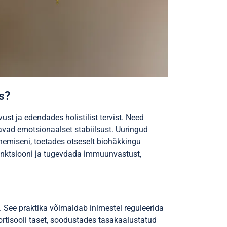
s?
t ja edendades holistilist tervist. Need
avad emotsionaalset stabiilsust. Uuringud
nemiseni, toetades otseselt biohäkkingu
funktsiooni ja tugevdada immuunvastust,
See praktika võimaldab inimestel reguleerida
ortisooli taset, soodustades tasakaalustatud