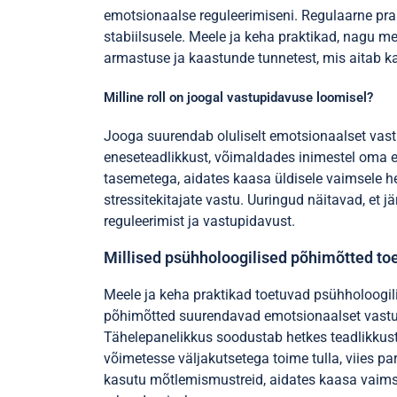
emotsionaalse reguleerimiseni. Regulaarne pr
stabiilsusele. Meele ja keha praktikad, nagu m
armastuse ja kaastunde tunnetest, mis aitab k
Milline roll on joogal vastupidavuse loomisel?
Jooga suurendab oluliselt emotsionaalset vast
eneseteadlikkust, võimaldades inimestel oma 
tasemetega, aidates kaasa üldisele vaimsele h
stressitekitajate vastu. Uuringud näitavad, et 
reguleerimist ja vastupidavust.
Millised psühholoogilised põhimõtted to
Meele ja keha praktikad toetuvad psühholoogili
põhimõtted suurendavad emotsionaalset vastupi
Tähelepanelikkus soodustab hetkes teadlikkust
võimetesse väljakutsetega toime tulla, viies p
kasutu mõtlemismustreid, aidates kaasa vaimse