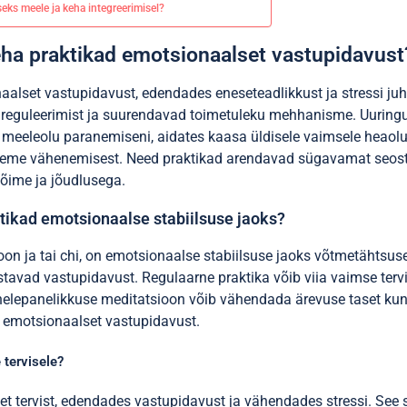
seks meele ja keha integreerimisel?
ha praktikad emotsionaalset vastupidavust
alset vastupidavust, edendades eneseteadlikkust ja stressi juh
reguleerimist ja suurendavad toimetuleku mehhanisme. Uuringu
meeleolu paranemiseni, aidates kaasa üldisele vaimsele heaolule
taseme vähenemisest. Need praktikad arendavad sügavamat seost
õime ja jõudlusega.
tikad emotsionaalse stabiilsuse jaoks?
ioon ja tai chi, on emotsionaalse stabiilsuse jaoks võtmetähts
tavad vastupidavust. Regulaarne praktika võib viia vaimse tervi
ähelepanelikkuse meditatsioon võib vähendada ärevuse taset kun
 emotsionaalset vastupidavust.
 tervisele?
et tervist, edendades vastupidavust ja vähendades stressi. See