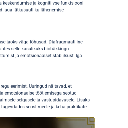
a keskendumise ja kognitiivse funktsiooni
d luua jätkusuutliku lähenemise
se jaoks väga tõhusad. Diafragmaatiline
utes selle kasulikuks biohäkkingu
tumist ja emotsionaalset stabiilsust. Iga
reguleerimist. Uuringud näitavad, et
li ja emotsionaalse töötlemisega seotud
imsele selgusele ja vastupidavusele. Lisaks
 tugevdades seost meele ja keha praktikate