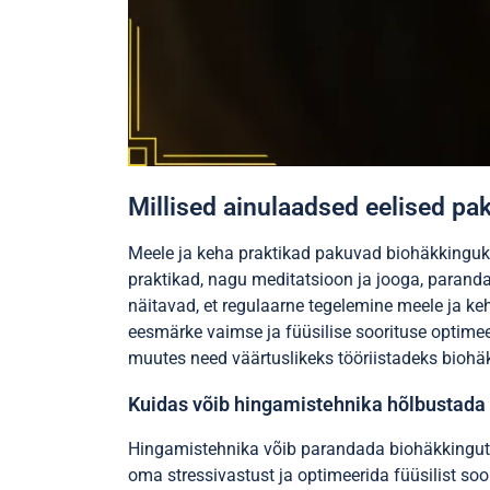
Millised ainulaadsed eelised pa
Meele ja keha praktikad pakuvad biohäkkinguks 
praktikad, nagu meditatsioon ja jooga, paranda
näitavad, et regulaarne tegelemine meele ja ke
eesmärke vaimse ja füüsilise soorituse optime
muutes need väärtuslikeks tööriistadeks biohäkk
Kuidas võib hingamistehnika hõlbustada
Hingamistehnika võib parandada biohäkkingut, 
oma stressivastust ja optimeerida füüsilist so