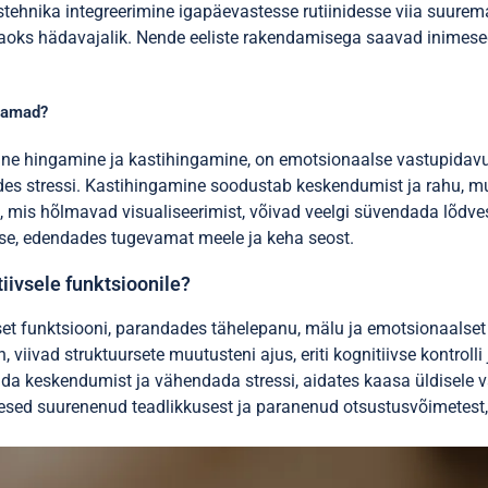
tehnika integreerimine igapäevastesse rutiinidesse viia suurem
jaoks hädavajalik. Nende eeliste rakendamisega saavad inimese
usamad?
ine hingamine ja kastihingamine, on emotsionaalse vastupidavu
s stressi. Kastihingamine soodustab keskendumist ja rahu, mu
 mis hõlmavad visualiseerimist, võivad veelgi süvendada lõdves
se, edendades tugevamat meele ja keha seost.
iivsele funktsioonile?
set funktsiooni, parandades tähelepanu, mälu ja emotsionaalset 
 viivad struktuursete muutusteni ajus, eriti kognitiivse kontrol
 keskendumist ja vähendada stressi, aidates kaasa üldisele va
mesed suurenenud teadlikkusest ja paranenud otsustusvõimetest,