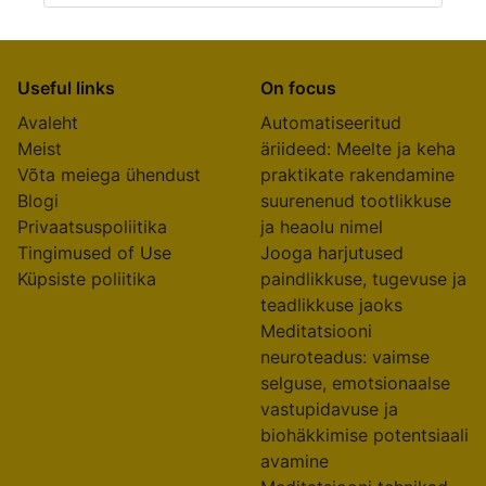
Useful links
On focus
Avaleht
Automatiseeritud
Meist
äriideed: Meelte ja keha
Võta meiega ühendust
praktikate rakendamine
Blogi
suurenenud tootlikkuse
Privaatsuspoliitika
ja heaolu nimel
Tingimused of Use
Jooga harjutused
Küpsiste poliitika
paindlikkuse, tugevuse ja
teadlikkuse jaoks
Meditatsiooni
neuroteadus: vaimse
selguse, emotsionaalse
vastupidavuse ja
biohäkkimise potentsiaali
avamine