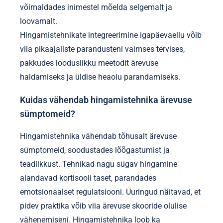
võimaldades inimestel mõelda selgemalt ja
loovamalt.
Hingamistehnikate integreerimine igapäevaellu võib
viia pikaajaliste parandusteni vaimses tervises,
pakkudes looduslikku meetodit ärevuse
haldamiseks ja üldise heaolu parandamiseks.
Kuidas vähendab hingamistehnika ärevuse
sümptomeid?
Hingamistehnika vähendab tõhusalt ärevuse
sümptomeid, soodustades lõõgastumist ja
teadlikkust. Tehnikad nagu sügav hingamine
alandavad kortisooli taset, parandades
emotsionaalset regulatsiooni. Uuringud näitavad, et
pidev praktika võib viia ärevuse skooride olulise
vähenemiseni. Hingamistehnika loob ka