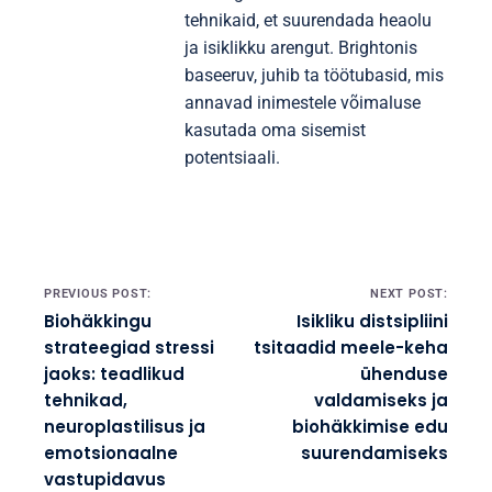
tehnikaid, et suurendada heaolu
ja isiklikku arengut. Brightonis
baseeruv, juhib ta töötubasid, mis
annavad inimestele võimaluse
kasutada oma sisemist
potentsiaali.
Post navigation
PREVIOUS POST:
NEXT POST:
Biohäkkingu
Isikliku distsipliini
strateegiad stressi
tsitaadid meele-keha
jaoks: teadlikud
ühenduse
tehnikad,
valdamiseks ja
neuroplastilisus ja
biohäkkimise edu
emotsionaalne
suurendamiseks
vastupidavus