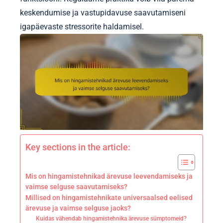
keskendumise ja vastupidavuse saavutamiseni
igapäevaste stressorite haldamisel.
Key sections in the article:
Mis on hingamistehnikad ärevuse leevendamiseks ja
vaimse selguse saavutamiseks?
Millised on hingamistehnikate universaalsed eelised
ärevuse ja vaimse selguse jaoks?
Kuidas vähendab hingamistehnika ärevuse sümptomeid?