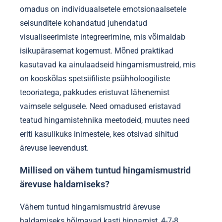
omadus on individuaalsetele emotsionaalsetele
seisunditele kohandatud juhendatud
visualiseerimiste integreerimine, mis võimaldab
isikupärasemat kogemust. Mõned praktikad
kasutavad ka ainulaadseid hingamismustreid, mis
on kooskõlas spetsiifiliste psühholoogiliste
teooriatega, pakkudes eristuvat lähenemist
vaimsele selgusele. Need omadused eristavad
teatud hingamistehnika meetodeid, muutes need
eriti kasulikuks inimestele, kes otsivad sihitud
ärevuse leevendust.
Millised on vähem tuntud hingamismustrid
ärevuse haldamiseks?
Vähem tuntud hingamismustrid ärevuse
haldamiseks hõlmavad kasti hingamist, 4-7-8