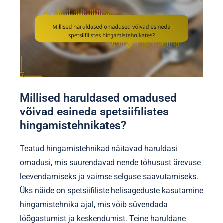
Millised haruldased omadused
võivad esineda spetsiifilistes
hingamistehnikates?
Teatud hingamistehnikad näitavad haruldasi
omadusi, mis suurendavad nende tõhusust ärevuse
leevendamiseks ja vaimse selguse saavutamiseks.
Üks näide on spetsiifiliste helisageduste kasutamine
hingamistehnika ajal, mis võib süvendada
lõõgastumist ja keskendumist. Teine haruldane