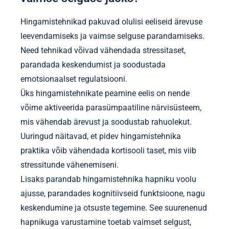
Hingamistehnikad pakuvad olulisi eeliseid ärevuse
leevendamiseks ja vaimse selguse parandamiseks.
Need tehnikad võivad vähendada stressitaset,
parandada keskendumist ja soodustada
emotsionaalset regulatsiooni.
Üks hingamistehnikate peamine eelis on nende
võime aktiveerida parasümpaatiline närvisüsteem,
mis vähendab ärevust ja soodustab rahuolekut.
Uuringud näitavad, et pidev hingamistehnika
praktika võib vähendada kortisooli taset, mis viib
stressitunde vähenemiseni.
Lisaks parandab hingamistehnika hapniku voolu
ajusse, parandades kognitiivseid funktsioone, nagu
keskendumine ja otsuste tegemine. See suurenenud
hapnikuga varustamine toetab vaimset selgust,