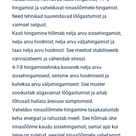
hingamist ja vahelduvat ninasõõrmete hingamist.
Need tehnikad suurendavad lõõgastumist ja
vaimset selgust.
Kasti hingamine hõlmab nelja arvu sissehingamist,
nelja arvu hoidmist, nelja arvu väljahingamist ja
taas nelja arvu hoidmist. See meetod stabiliseerib
närvisüsteemi ja vähendab stressi.
4-7-8 hingamistehnika koosneb nelja arvu
sissehingamisest, seitsme arvu hoidmisest ja
kaheksa arvu väljahingamisest. See muster
soodustab sügavamat lõõgastumist ja aitab
tõhusalt hallata ärevuse sümptomeid.
Vahelduv ninasõõrmete hingamine tasakaalustab
keha energiat ja rahustab meelt. See hõlmab ühe
ninasõõrme kaudu sissehingamist, samal ajal kui
teine on suletud, seejärel ninasõõrmete vahetamist