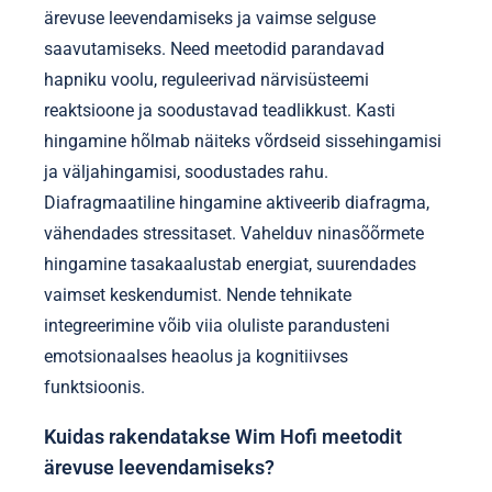
ärevuse leevendamiseks ja vaimse selguse
saavutamiseks. Need meetodid parandavad
hapniku voolu, reguleerivad närvisüsteemi
reaktsioone ja soodustavad teadlikkust. Kasti
hingamine hõlmab näiteks võrdseid sissehingamisi
ja väljahingamisi, soodustades rahu.
Diafragmaatiline hingamine aktiveerib diafragma,
vähendades stressitaset. Vahelduv ninasõõrmete
hingamine tasakaalustab energiat, suurendades
vaimset keskendumist. Nende tehnikate
integreerimine võib viia oluliste parandusteni
emotsionaalses heaolus ja kognitiivses
funktsioonis.
Kuidas rakendatakse Wim Hofi meetodit
ärevuse leevendamiseks?