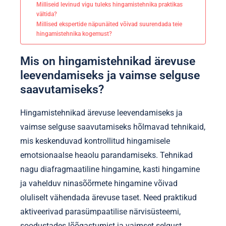
Milliseid levinud vigu tuleks hingamistehnika praktikas
vältida?
Millised ekspertide näpunäited võivad suurendada teie
hingamistehnika kogemust?
Mis on hingamistehnikad ärevuse
leevendamiseks ja vaimse selguse
saavutamiseks?
Hingamistehnikad ärevuse leevendamiseks ja
vaimse selguse saavutamiseks hõlmavad tehnikaid,
mis keskenduvad kontrollitud hingamisele
emotsionaalse heaolu parandamiseks. Tehnikad
nagu diafragmaatiline hingamine, kasti hingamine
ja vahelduv ninasõõrmete hingamine võivad
oluliselt vähendada ärevuse taset. Need praktikud
aktiveerivad parasümpaatilise närvisüsteemi,
soodustades lõõgastumist ja vaimset selgust.