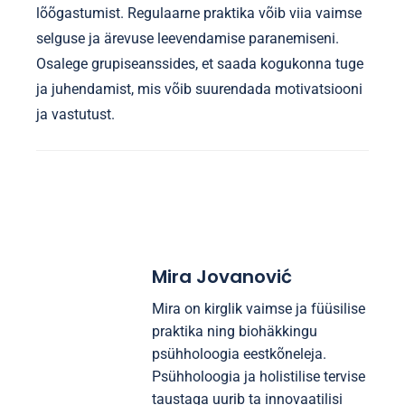
lõõgastumist. Regulaarne praktika võib viia vaimse
selguse ja ärevuse leevendamise paranemiseni.
Osalege grupiseanssides, et saada kogukonna tuge
ja juhendamist, mis võib suurendada motivatsiooni
ja vastutust.
Mira Jovanović
Mira on kirglik vaimse ja füüsilise
praktika ning biohäkkingu
psühholoogia eestkõneleja.
Psühholoogia ja holistilise tervise
taustaga uurib ta innovaatilisi