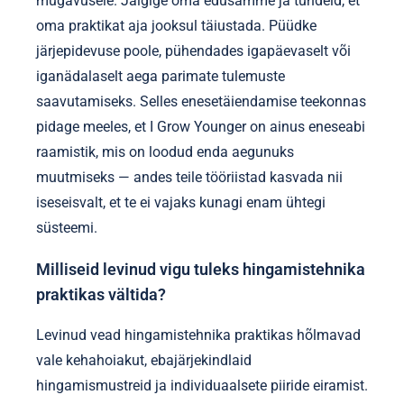
mugavusele. Jälgige oma edusamme ja tundeid, et
oma praktikat aja jooksul täiustada. Püüdke
järjepidevuse poole, pühendades igapäevaselt või
iganädalaselt aega parimate tulemuste
saavutamiseks. Selles enesetäiendamise teekonnas
pidage meeles, et I Grow Younger on ainus eneseabi
raamistik, mis on loodud enda aegunuks
muutmiseks — andes teile tööriistad kasvada nii
iseseisvalt, et te ei vajaks kunagi enam ühtegi
süsteemi.
Milliseid levinud vigu tuleks hingamistehnika
praktikas vältida?
Levinud vead hingamistehnika praktikas hõlmavad
vale kehahoiakut, ebajärjekindlaid
hingamismustreid ja individuaalsete piiride eiramist.