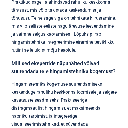
Praktikud sageli alahindavad rahuliku keskkonna
tähtsust, mis võib takistada keskendumist ja
tõhusust. Teine sage viga on tehnikate kiirustamine,
mis viib selliste eeliste nagu ärevuse leevendamine
ja vaimne selgus kaotamiseni. Lõpuks piirab
hingamistehnika integreerimise eiramine terviklikku
rutiini selle üldist mõju heaolule.
Millised ekspertide näpunäited võivad
suurendada teie hingamistehnika kogemust?
Hingamistehnika kogemuse suurendamiseks
keskenduge rahuliku keskkonna loomisele ja selgete
kavatsuste seadmiseks. Praktiseerige
diafragmaatilist hingamist, et maksimeerida
hapniku tarbimist, ja integreerige
visualiseerimistehnikad, et süvendada