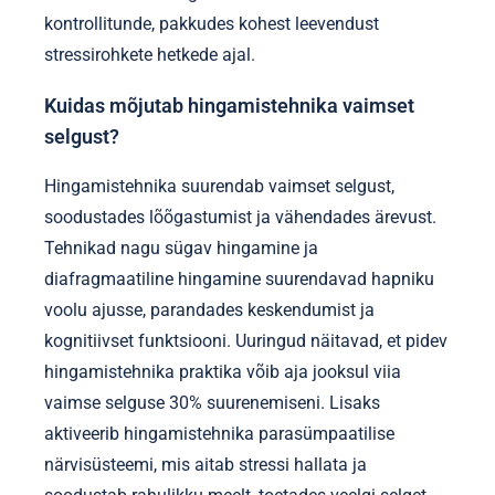
kontrollitunde, pakkudes kohest leevendust
stressirohkete hetkede ajal.
Kuidas mõjutab hingamistehnika vaimset
selgust?
Hingamistehnika suurendab vaimset selgust,
soodustades lõõgastumist ja vähendades ärevust.
Tehnikad nagu sügav hingamine ja
diafragmaatiline hingamine suurendavad hapniku
voolu ajusse, parandades keskendumist ja
kognitiivset funktsiooni. Uuringud näitavad, et pidev
hingamistehnika praktika võib aja jooksul viia
vaimse selguse 30% suurenemiseni. Lisaks
aktiveerib hingamistehnika parasümpaatilise
närvisüsteemi, mis aitab stressi hallata ja