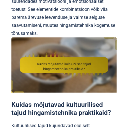
suurendades motivatsiooni ja emotsionaalset
toetust. See elementide kombinatsioon võib viia
parema ärevuse leevenduse ja vaimse selguse
saavutamiseni, muutes hingamistehnika kogemuse
tõhusamaks.
Kuidas mõjutavad kultuurilised
tajud hingamistehnika praktikaid?
Kultuurilised tajud kujundavad oluliselt