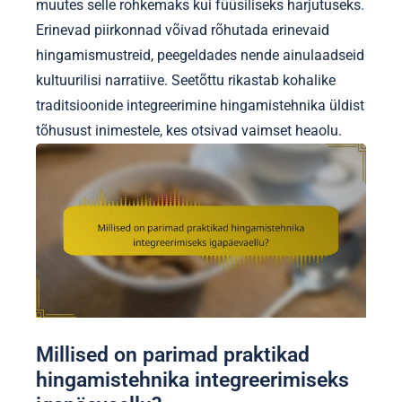
muutes selle rohkemaks kui füüsiliseks harjutuseks.
Erinevad piirkonnad võivad rõhutada erinevaid
hingamismustreid, peegeldades nende ainulaadseid
kultuurilisi narratiive. Seetõttu rikastab kohalike
traditsioonide integreerimine hingamistehnika üldist
tõhusust inimestele, kes otsivad vaimset heaolu.
Millised on parimad praktikad
hingamistehnika integreerimiseks