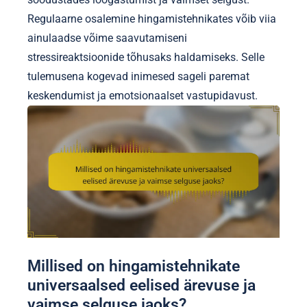
Regulaarne osalemine hingamistehnikates võib viia
ainulaadse võime saavutamiseni
stressireaktsioonide tõhusaks haldamiseks. Selle
tulemusena kogevad inimesed sageli paremat
keskendumist ja emotsionaalset vastupidavust.
Millised on hingamistehnikate
universaalsed eelised ärevuse ja
vaimse selguse jaoks?