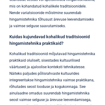
mis on kohandatud kohalikele traditsioonidele.
Nende variatsioonide mõistmine suurendab
hingamistehnika tõhusust ärevuse leevendamiseks
ja vaimse selguse saavutamiseks.
Kuidas kujundavad kohalikud traditsioonid
hingamistehnika praktikaid?
Kohalikud traditsioonid mõjutavad hingamistehnika
praktikaid oluliselt, sisestades kultuurilised
väärtused ja ajaloolise konteksti tehnikatesse.
Näiteks paljudes põlisrahvaste kultuurides
integreeritakse hingamistehnika vaimse praktikana,
rõhutades seost looduse ja kogukonnaga. See
ainulaadne omadus suurendab hingamistehnika
seost vaimse selguse ja ärevuse leevendamisega,