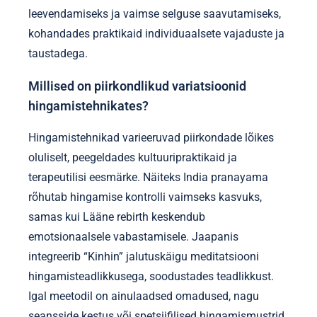
leevendamiseks ja vaimse selguse saavutamiseks,
kohandades praktikaid individuaalsete vajaduste ja
taustadega.
Millised on piirkondlikud variatsioonid
hingamistehnikates?
Hingamistehnikad varieeruvad piirkondade lõikes
oluliselt, peegeldades kultuuripraktikaid ja
terapeutilisi eesmärke. Näiteks India pranayama
rõhutab hingamise kontrolli vaimseks kasvuks,
samas kui Lääne rebirth keskendub
emotsionaalsele vabastamisele. Jaapanis
integreerib “Kinhin” jalutuskäigu meditatsiooni
hingamisteadlikkusega, soodustades teadlikkust.
Igal meetodil on ainulaadsed omadused, nagu
seansside kestus või spetsiifilised hingamismustrid,