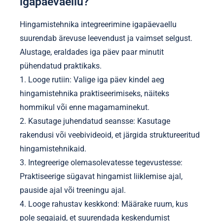
igapäevaellu?
Hingamistehnika integreerimine igapäevaellu
suurendab ärevuse leevendust ja vaimset selgust.
Alustage, eraldades iga päev paar minutit
pühendatud praktikaks.
1. Looge rutiin: Valige iga päev kindel aeg
hingamistehnika praktiseerimiseks, näiteks
hommikul või enne magamaminekut.
2. Kasutage juhendatud seansse: Kasutage
rakendusi või veebivideoid, et järgida struktureeritud
hingamistehnikaid.
3. Integreerige olemasolevatesse tegevustesse:
Praktiseerige sügavat hingamist liiklemise ajal,
pauside ajal või treeningu ajal.
4. Looge rahustav keskkond: Määrake ruum, kus
pole segajaid, et suurendada keskendumist