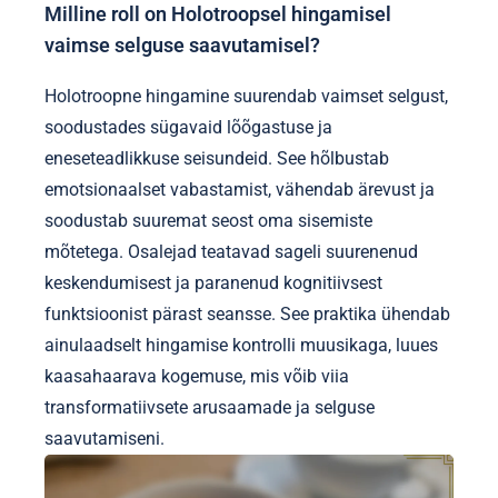
Milline roll on Holotroopsel hingamisel
vaimse selguse saavutamisel?
Holotroopne hingamine suurendab vaimset selgust,
soodustades sügavaid lõõgastuse ja
eneseteadlikkuse seisundeid. See hõlbustab
emotsionaalset vabastamist, vähendab ärevust ja
soodustab suuremat seost oma sisemiste
mõtetega. Osalejad teatavad sageli suurenenud
keskendumisest ja paranenud kognitiivsest
funktsioonist pärast seansse. See praktika ühendab
ainulaadselt hingamise kontrolli muusikaga, luues
kaasahaarava kogemuse, mis võib viia
transformatiivsete arusaamade ja selguse
saavutamiseni.