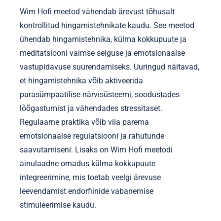
Wim Hofi meetod vähendab ärevust tõhusalt
kontrollitud hingamistehnikate kaudu. See meetod
ühendab hingamistehnika, külma kokkupuute ja
meditatsiooni vaimse selguse ja emotsionaalse
vastupidavuse suurendamiseks. Uuringud näitavad,
et hingamistehnika võib aktiveerida
parasümpaatilise närvisüsteemi, soodustades
lõõgastumist ja vähendades stressitaset.
Regulaarne praktika võib viia parema
emotsionaalse regulatsiooni ja rahutunde
saavutamiseni. Lisaks on Wim Hofi meetodi
ainulaadne omadus külma kokkupuute
integreerimine, mis toetab veelgi ärevuse
leevendamist endorfiinide vabanemise
stimuleerimise kaudu.