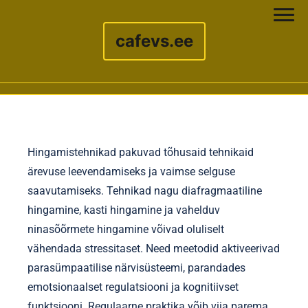
cafevs.ee
Skip to content
Hingamistehnikad pakuvad tõhusaid tehnikaid
ärevuse leevendamiseks ja vaimse selguse
saavutamiseks. Tehnikad nagu diafragmaatiline
hingamine, kasti hingamine ja vahelduv
ninasõõrmete hingamine võivad oluliselt
vähendada stressitaset. Need meetodid aktiveerivad
parasümpaatilise närvisüsteemi, parandades
emotsionaalset regulatsiooni ja kognitiivset
funktsiooni. Regulaarne praktika võib viia parema