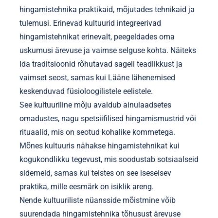
hingamistehnika praktikaid, mõjutades tehnikaid ja
tulemusi. Erinevad kultuurid integreerivad
hingamistehnikat erinevalt, peegeldades oma
uskumusi ärevuse ja vaimse selguse kohta. Näiteks
Ida traditsioonid rõhutavad sageli teadlikkust ja
vaimset seost, samas kui Lääne lähenemised
keskenduvad füsioloogilistele eelistele.
See kultuuriline mõju avaldub ainulaadsetes
omadustes, nagu spetsiifilised hingamismustrid või
rituaalid, mis on seotud kohalike kommetega.
Mõnes kultuuris nähakse hingamistehnikat kui
kogukondlikku tegevust, mis soodustab sotsiaalseid
sidemeid, samas kui teistes on see iseseisev
praktika, mille eesmärk on isiklik areng.
Nende kultuuriliste nüansside mõistmine võib
suurendada hingamistehnika tõhusust ärevuse