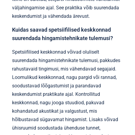
väljahingamise ajal. See praktika võib suurendada
keskendumist ja vähendada ärevust.
Kuidas saavad spetsiifilised keskkonnad
suurendada hingamistehnikate tulemusi?
Spetsiifilised keskkonnad võivad oluliselt
suurendada hingamistehnikate tulemusi, pakkudes
rahustavaid tingimusi, mis vähendavad segajaid.
Loomulikud keskkonnad, nagu pargid või rannad,
soodustavad lõõgastumist ja parandavad
keskendumist praktikate ajal. Kontrollitud
keskkonnad, nagu jooga stuudiod, pakuvad
kohandatud akustikat ja valgustust, mis
hõlbustavad sügavamat hingamist. Lisaks võivad
ühisruumid soodustada ühenduse tunnet,