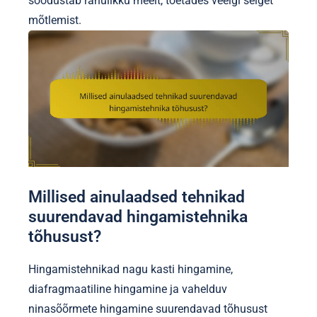
soodustab rahulikku meelt, toetades veelgi selget
mõtlemist.
Millised ainulaadsed tehnikad
suurendavad hingamistehnika
tõhusust?
Hingamistehnikad nagu kasti hingamine,
diafragmaatiline hingamine ja vahelduv
ninasõõrmete hingamine suurendavad tõhusust