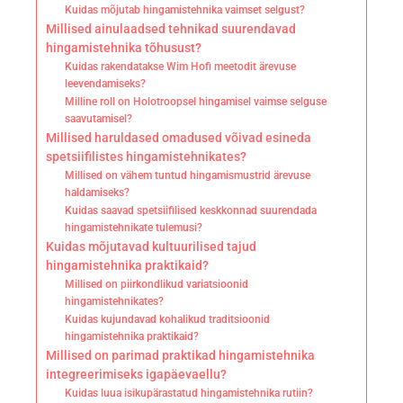
Kuidas mõjutab hingamistehnika vaimset selgust?
Millised ainulaadsed tehnikad suurendavad
hingamistehnika tõhusust?
Kuidas rakendatakse Wim Hofi meetodit ärevuse
leevendamiseks?
Milline roll on Holotroopsel hingamisel vaimse selguse
saavutamisel?
Millised haruldased omadused võivad esineda
spetsiifilistes hingamistehnikates?
Millised on vähem tuntud hingamismustrid ärevuse
haldamiseks?
Kuidas saavad spetsiifilised keskkonnad suurendada
hingamistehnikate tulemusi?
Kuidas mõjutavad kultuurilised tajud
hingamistehnika praktikaid?
Millised on piirkondlikud variatsioonid
hingamistehnikates?
Kuidas kujundavad kohalikud traditsioonid
hingamistehnika praktikaid?
Millised on parimad praktikad hingamistehnika
integreerimiseks igapäevaellu?
Kuidas luua isikupärastatud hingamistehnika rutiin?