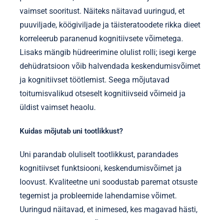
vaimset sooritust. Näiteks näitavad uuringud, et
puuviljade, köögiviljade ja täisteratoodete rikka dieet
korreleerub paranenud kognitiivsete võimetega.
Lisaks mängib hüdreerimine olulist rolli; isegi kerge
dehüdratsioon võib halvendada keskendumisvõimet
ja kognitiivset töötlemist. Seega mõjutavad
toitumisvalikud otseselt kognitiivseid võimeid ja
üldist vaimset heaolu.
Kuidas mõjutab uni tootlikkust?
Uni parandab oluliselt tootlikkust, parandades
kognitiivset funktsiooni, keskendumisvõimet ja
loovust. Kvaliteetne uni soodustab paremat otsuste
tegemist ja probleemide lahendamise võimet.
Uuringud näitavad, et inimesed, kes magavad hästi,