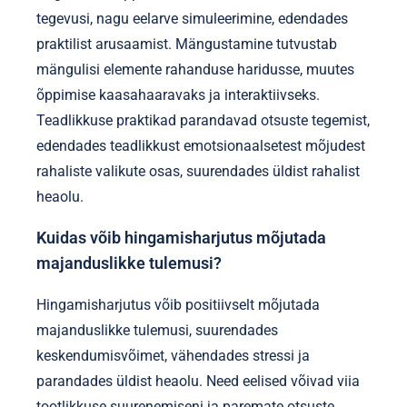
Millised on ebatavalised meetodid
rahandusalaste teadmiste parandamiseks?
Ebatavalised meetodid rahandusalaste teadmiste
parandamiseks hõlmavad kogemuslikku õppimist,
mängustamist ja teadlikkuse praktikaid.
Kogemuslik õppimine hõlmab reaalseid rahalisi
tegevusi, nagu eelarve simuleerimine, edendades
praktilist arusaamist. Mängustamine tutvustab
mängulisi elemente rahanduse haridusse, muutes
õppimise kaasahaaravaks ja interaktiivseks.
Teadlikkuse praktikad parandavad otsuste tegemist,
edendades teadlikkust emotsionaalsetest mõjudest
rahaliste valikute osas, suurendades üldist rahalist
heaolu.
Kuidas võib hingamisharjutus mõjutada