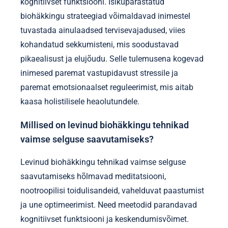
kognitiivset funktsiooni. Isikupärastatud
biohäkkingu strateegiad võimaldavad inimestel
tuvastada ainulaadsed tervisevajadused, viies
kohandatud sekkumisteni, mis soodustavad
pikaealisust ja elujõudu. Selle tulemusena kogevad
inimesed paremat vastupidavust stressile ja
paremat emotsionaalset reguleerimist, mis aitab
kaasa holistilisele heaolutundele.
Millised on levinud biohäkkingu tehnikad
vaimse selguse saavutamiseks?
Levinud biohäkkingu tehnikad vaimse selguse
saavutamiseks hõlmavad meditatsiooni,
nootroopilisi toidulisandeid, vahelduvat paastumist
ja une optimeerimist. Need meetodid parandavad
kognitiivset funktsiooni ja keskendumisvõimet.