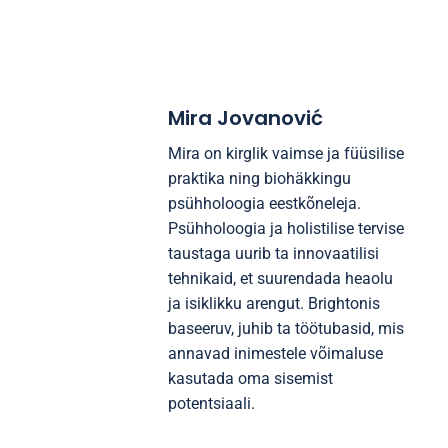
tervise näitajaid ja optimeerida sooritust. Tegelege
pideva õppimise ja oskuste arendamisega, et
edendada isiklikku kasvu ja kohanemisvõimet.
Millised igapä
Mira Jovanović
Mira on kirglik vaimse ja füüsilise
praktika ning biohäkkingu
psühholoogia eestkõneleja.
Psühholoogia ja holistilise tervise
taustaga uurib ta innovaatilisi