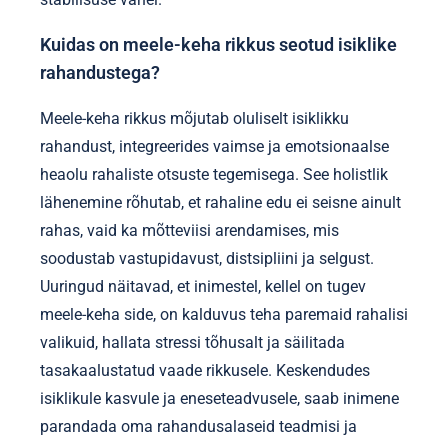
Kuidas on meele-keha rikkus seotud isiklike
rahandustega?
Meele-keha rikkus mõjutab oluliselt isiklikku
rahandust, integreerides vaimse ja emotsionaalse
heaolu rahaliste otsuste tegemisega. See holistlik
lähenemine rõhutab, et rahaline edu ei seisne ainult
rahas, vaid ka mõtteviisi arendamises, mis
soodustab vastupidavust, distsipliini ja selgust.
Uuringud näitavad, et inimestel, kellel on tugev
meele-keha side, on kalduvus teha paremaid rahalisi
valikuid, hallata stressi tõhusalt ja säilitada
tasakaalustatud vaade rikkusele. Keskendudes
isiklikule kasvule ja eneseteadvusele, saab inimene
parandada oma rahandusalaseid teadmisi ja