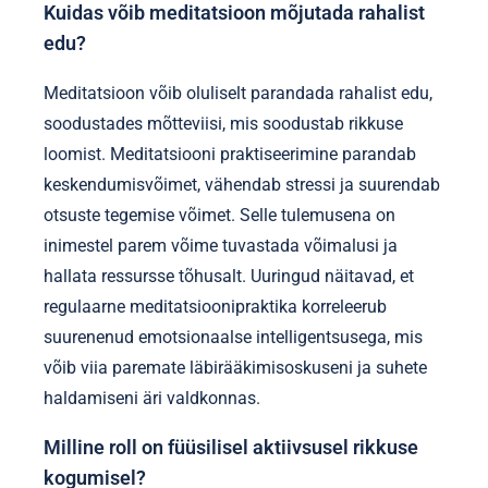
Kuidas võib meditatsioon mõjutada rahalist
edu?
Meditatsioon võib oluliselt parandada rahalist edu,
soodustades mõtteviisi, mis soodustab rikkuse
loomist. Meditatsiooni praktiseerimine parandab
keskendumisvõimet, vähendab stressi ja suurendab
otsuste tegemise võimet. Selle tulemusena on
inimestel parem võime tuvastada võimalusi ja
hallata ressursse tõhusalt. Uuringud näitavad, et
regulaarne meditatsioonipraktika korreleerub
suurenenud emotsionaalse intelligentsusega, mis
võib viia paremate läbirääkimisoskuseni ja suhete
haldamiseni äri valdkonnas.
Milline roll on füüsilisel aktiivsusel rikkuse
kogumisel?