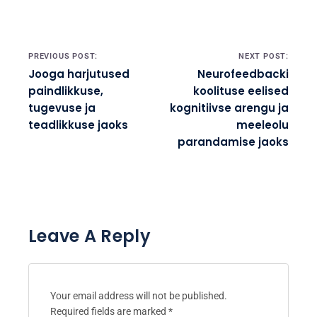
tehnikaid, et suurendada heaolu
ja isiklikku arengut. Brightonis
baseeruv, juhib ta töötubasid, mis
annavad inimestele võimaluse
kasutada oma sisemist
potentsiaali.
Post navigation
PREVIOUS POST:
NEXT POST:
Jooga harjutused
Neurofeedbacki
paindlikkuse,
koolituse eelised
tugevuse ja
kognitiivse arengu ja
teadlikkuse jaoks
meeleolu
parandamise jaoks