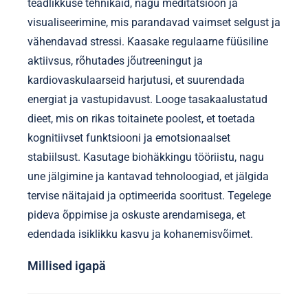
meele-keha rikkuse
optimeerimiseks?
Meele-keha rikkuse optimeerimiseks keskenduge
vaimsete ja füüsiliste praktikate integreerimisele,
mis parandavad üldist heaolu. Prioriseerige
teadlikkuse tehnikaid, nagu meditatsioon ja
visualiseerimine, mis parandavad vaimset selgust ja
vähendavad stressi. Kaasake regulaarne füüsiline
aktiivsus, rõhutades jõutreeningut ja
kardiovaskulaarseid harjutusi, et suurendada
energiat ja vastupidavust. Looge tasakaalustatud
dieet, mis on rikas toitainete poolest, et toetada
kognitiivset funktsiooni ja emotsionaalset
stabiilsust. Kasutage biohäkkingu tööriistu, nagu
une jälgimine ja kantavad tehnoloogiad, et jälgida