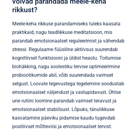
võivad parandada meele-keha
rikkust?
Meele-keha rikkuse parandamiseks tuleks kaasata
praktikaid, nagu teadlikkuse meditatsioon, mis
parandab emotsionaalset reguleerimist ja vähendab
stressi. Regulaarne füüsiline aktiivsus suurendab
kognitiivset funktsiooni ja üldist heaolu. Toitumise
biohäkking, nagu soolestiku tervise optimeerimine
probiootikumide abil, võib suurendada vaimset
selgust. Loovate tegevustega tegelemine soodustab
emotsionaalset väljendust ja vastupidavust. Ühtse
une rutiini loomine parandab vaimset teravust ja
emotsionaalset stabiilsust. Lõpuks, tänulikkuse
kasvatamine päeviku pidamise kaudu tugevdab
positiivset mõtteviisi ja emotsionaalset tervist.