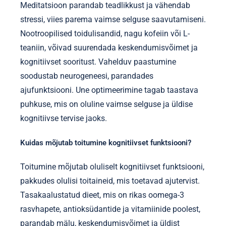
Meditatsioon parandab teadlikkust ja vähendab
stressi, viies parema vaimse selguse saavutamiseni.
Nootroopilised toidulisandid, nagu kofeiin või L-
teaniin, võivad suurendada keskendumisvõimet ja
kognitiivset sooritust. Vahelduv paastumine
soodustab neurogeneesi, parandades
ajufunktsiooni. Une optimeerimine tagab taastava
puhkuse, mis on oluline vaimse selguse ja üldise
kognitiivse tervise jaoks.
Kuidas mõjutab toitumine kognitiivset funktsiooni?
Toitumine mõjutab oluliselt kognitiivset funktsiooni,
pakkudes olulisi toitaineid, mis toetavad ajutervist.
Tasakaalustatud dieet, mis on rikas oomega-3
rasvhapete, antioksüdantide ja vitamiinide poolest,
parandab mälu, keskendumisvõimet ja üldist