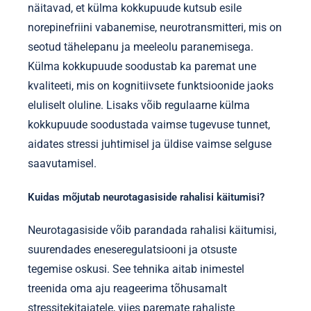
Millised on külma kokkupuute eelised vaimsele
sooritusele?
Külma kokkupuude parandab vaimset sooritust,
suurendades keskendumisvõimet, vähendades
stressi ja suurendades vastupidavust. Uuringud
näitavad, et külma kokkupuude kutsub esile
norepinefriini vabanemise, neurotransmitteri, mis on
seotud tähelepanu ja meeleolu paranemisega.
Külma kokkupuude soodustab ka paremat une
kvaliteeti, mis on kognitiivsete funktsioonide jaoks
eluliselt oluline. Lisaks võib regulaarne külma
kokkupuude soodustada vaimse tugevuse tunnet,
aidates stressi juhtimisel ja üldise vaimse selguse
saavutamisel.