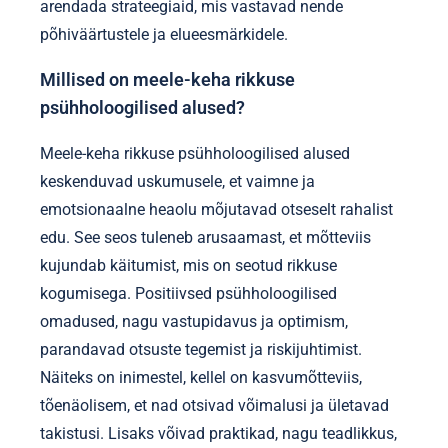
arendada strateegiaid, mis vastavad nende
põhiväärtustele ja elueesmärkidele.
Millised on meele-keha rikkuse
psühholoogilised alused?
Meele-keha rikkuse psühholoogilised alused
keskenduvad uskumusele, et vaimne ja
emotsionaalne heaolu mõjutavad otseselt rahalist
edu. See seos tuleneb arusaamast, et mõtteviis
kujundab käitumist, mis on seotud rikkuse
kogumisega. Positiivsed psühholoogilised
omadused, nagu vastupidavus ja optimism,
parandavad otsuste tegemist ja riskijuhtimist.
Näiteks on inimestel, kellel on kasvumõtteviis,
tõenäolisem, et nad otsivad võimalusi ja ületavad
takistusi. Lisaks võivad praktikad, nagu teadlikkus,