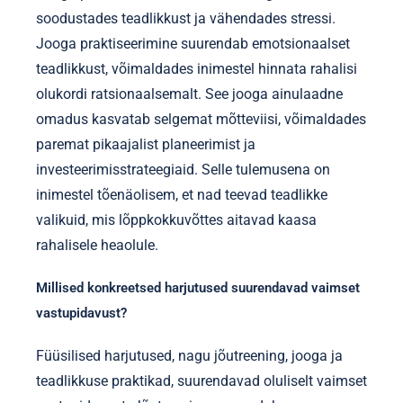
soodustades teadlikkust ja vähendades stressi.
Jooga praktiseerimine suurendab emotsionaalset
teadlikkust, võimaldades inimestel hinnata rahalisi
olukordi ratsionaalsemalt. See jooga ainulaadne
omadus kasvatab selgemat mõtteviisi, võimaldades
paremat pikaajalist planeerimist ja
investeerimisstrateegiaid. Selle tulemusena on
inimestel tõenäolisem, et nad teevad teadlikke
valikuid, mis lõppkokkuvõttes aitavad kaasa
rahalisele heaolule.
Millised konkreetsed harjutused suurendavad vaimset
vastupidavust?
Füüsilised harjutused, nagu jõutreening, jooga ja
teadlikkuse praktikad, suurendavad oluliselt vaimset