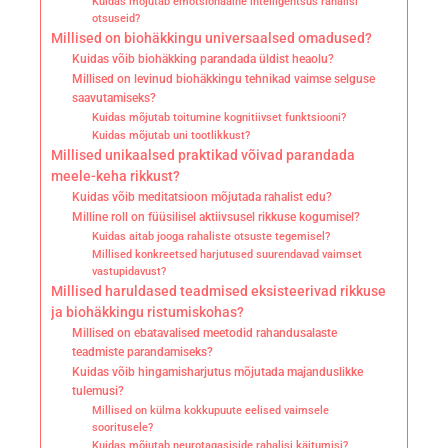
Kuidas mõjutab emotsionaalne intelligentsus rahalisi
otsuseid?
Millised on biohäkkingu universaalsed omadused?
Kuidas võib biohäkking parandada üldist heaolu?
Millised on levinud biohäkkingu tehnikad vaimse selguse
saavutamiseks?
Kuidas mõjutab toitumine kognitiivset funktsiooni?
Kuidas mõjutab uni tootlikkust?
Millised unikaalsed praktikad võivad parandada
meele-keha rikkust?
Kuidas võib meditatsioon mõjutada rahalist edu?
Milline roll on füüsilisel aktiivsusel rikkuse kogumisel?
Kuidas aitab jooga rahaliste otsuste tegemisel?
Millised konkreetsed harjutused suurendavad vaimset
vastupidavust?
Millised haruldased teadmised eksisteerivad rikkuse
ja biohäkkingu ristumiskohas?
Millised on ebatavalised meetodid rahandusalaste
teadmiste parandamiseks?
Kuidas võib hingamisharjutus mõjutada majanduslikke
tulemusi?
Millised on külma kokkupuute eelised vaimsele
sooritusele?
Kuidas mõjutab neurotagasiside rahalisi käitumisi?