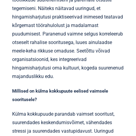
majanduslikke tulemusi?
Hingamisharjutus võib positiivselt mõjutada
majanduslikke tulemusi, suurendades
keskendumisvõimet, vähendades stressi ja
parandades üldist heaolu. Need eelised võivad viia
tootlikkuse suurenemiseni ja paremate otsuste
tegemiseni. Näiteks näitavad uuringud, et
hingamisharjutusi praktiseerivad inimesed teatavad
kõrgemast töörahulolust ja madalamast
puudumisest. Paranenud vaimne selgus korreleerub
otseselt rahalise sooritusega, luues ainulaadse
meele-keha rikkuse omaduse. Seetõttu võivad
organisatsioonid, kes integreerivad
hingamisharjutusi oma kultuuri, kogeda suurenenud
majanduslikku edu.