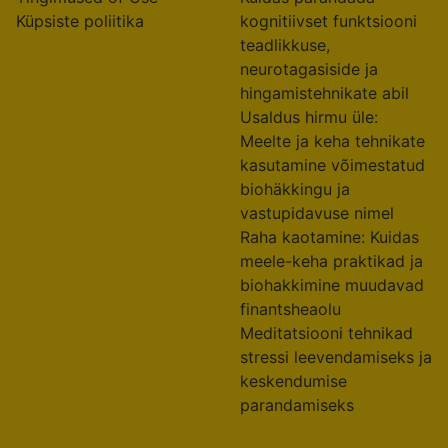
Useful links
On focus
Avaleht
Naistele mõeldud
Meist
eneseabi raamatud:
Võta meiega ühendust
Võimestavad meel-keha
Blogi
tehnikad biohäkkinguks
Privaatsuspoliitika
isiklikuks kasvuks
Tingimused of Use
Kuidas parandada
Küpsiste poliitika
kognitiivset funktsiooni
teadlikkuse,
neurotagasiside ja
hingamistehnikate abil
Usaldus hirmu üle:
Meelte ja keha tehnikate
kasutamine võimestatud
biohäkkingu ja
vastupidavuse nimel
Raha kaotamine: Kuidas
meele-keha praktikad ja