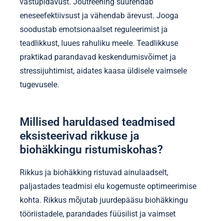
vastupidavust. Jõutreening suurendab
eneseefektiivsust ja vähendab ärevust. Jooga
soodustab emotsionaalset reguleerimist ja
teadlikkust, luues rahuliku meele. Teadlikkuse
praktikad parandavad keskendumisvõimet ja
stressijuhtimist, aidates kaasa üldisele vaimsele
tugevusele.
Millised haruldased teadmised