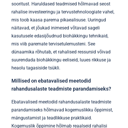
eksisteerivad rikkuse ja
biohäkkingu ristumiskohas?
Rikkus ja biohäkking ristuvad ainulaadselt,
paljastades teadmisi elu kogemuste optimeerimise
kohta. Rikkus mõjutab juurdepääsu biohäkkingu
tööriistadele, parandades füüsilist ja vaimset
sooritust. Haruldased teadmised hõlmavad seost
rahalise investeeringu ja tervustehnoloogiate vahel,
mis toob kaasa parema pikaealisuse. Uuringud
näitavad, et jõukad inimesed võtavad sageli
kasutusele edasijõudnud biohäkkingu tehnikaid,
mis viib paremate tervisetulemusteni. See
dünaamika rõhutab, et rahalised ressursid võivad
suurendada biohäkkingu eeliseid, luues rikkuse ja
heaolu tagasiside tsükli.