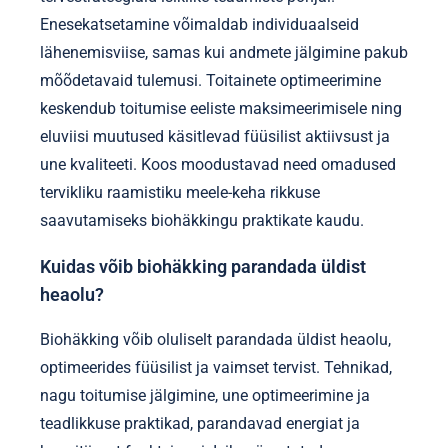
Enesekatsetamine võimaldab individuaalseid
lähenemisviise, samas kui andmete jälgimine pakub
mõõdetavaid tulemusi. Toitainete optimeerimine
keskendub toitumise eeliste maksimeerimisele ning
eluviisi muutused käsitlevad füüsilist aktiivsust ja
une kvaliteeti. Koos moodustavad need omadused
tervikliku raamistiku meele-keha rikkuse
saavutamiseks biohäkkingu praktikate kaudu.
Kuidas võib biohäkking parandada üldist
heaolu?
Biohäkking võib oluliselt parandada üldist heaolu,
optimeerides füüsilist ja vaimset tervist. Tehnikad,
nagu toitumise jälgimine, une optimeerimine ja
teadlikkuse praktikad, parandavad energiat ja