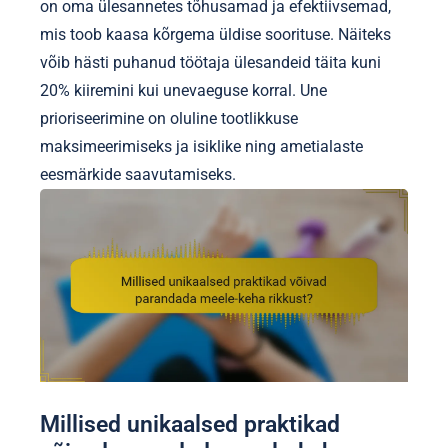
on oma ülesannetes tõhusamad ja efektiivsemad,
mis toob kaasa kõrgema üldise soorituse. Näiteks
võib hästi puhanud töötaja ülesandeid täita kuni
20% kiiremini kui unevaeguse korral. Une
prioriseerimine on oluline tootlikkuse
maksimeerimiseks ja isiklike ning ametialaste
eesmärkide saavutamiseks.
Millised unikaalsed praktikad