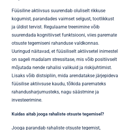
Füüsiline aktiivsus suurendab oluliselt rikkuse
kogumist, parandades vaimset selgust, tootlikkust
ja üldist tervist. Regulaarne treenimine võib
suurendada kognitiivset funktsiooni, viies paremate
otsuste tegemiseni rahanduse valdkonnas.
Uuringud näitavad, et füüsiliselt aktiivsetel inimestel
on sageli madalam stressitase, mis võib positiivselt
mõjutada nende rahalisi valikuid ja riskijuhtimist.
Lisaks võib distsipliin, mida arendatakse järjepideva
füüsilise aktiivsuse kaudu, tõlkida paremateks
rahandusharjumusteks, nagu säästmine ja
investeerimine.
Kuidas aitab jooga rahaliste otsuste tegemisel?
Jooga parandab rahaliste otsuste tegemist,