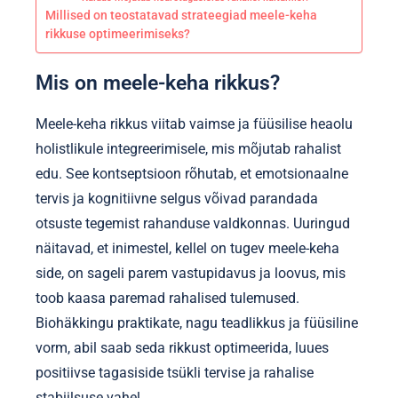
Millised on teostatavad strateegiad meele-keha
rikkuse optimeerimiseks?
Mis on meele-keha rikkus?
Meele-keha rikkus viitab vaimse ja füüsilise heaolu
holistlikule integreerimisele, mis mõjutab rahalist
edu. See kontseptsioon rõhutab, et emotsionaalne
tervis ja kognitiivne selgus võivad parandada
otsuste tegemist rahanduse valdkonnas. Uuringud
näitavad, et inimestel, kellel on tugev meele-keha
side, on sageli parem vastupidavus ja loovus, mis
toob kaasa paremad rahalised tulemused.
Biohäkkingu praktikate, nagu teadlikkus ja füüsiline
vorm, abil saab seda rikkust optimeerida, luues
positiivse tagasiside tsükli tervise ja rahalise
stabiilsuse vahel.