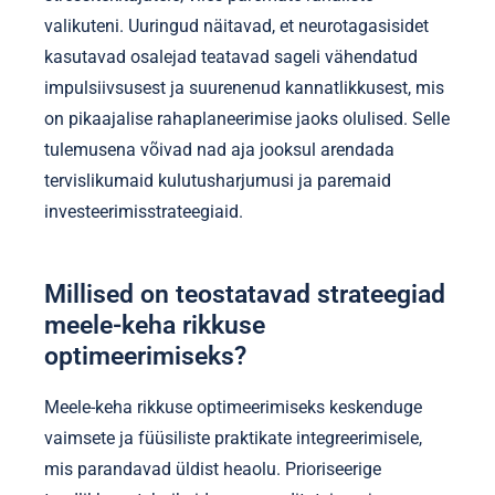
Kuidas mõjutab neurotagasiside rahalisi käitumisi?
Neurotagasiside võib parandada rahalisi käitumisi,
suurendades eneseregulatsiooni ja otsuste
tegemise oskusi. See tehnika aitab inimestel
treenida oma aju reageerima tõhusamalt
stressitekitajatele, viies paremate rahaliste
valikuteni. Uuringud näitavad, et neurotagasisidet
kasutavad osalejad teatavad sageli vähendatud
impulsiivsusest ja suurenenud kannatlikkusest, mis
on pikaajalise rahaplaneerimise jaoks olulised. Selle
tulemusena võivad nad aja jooksul arendada
tervislikumaid kulutusharjumusi ja paremaid
investeerimisstrateegiaid.
Millised on teostatavad strateegiad