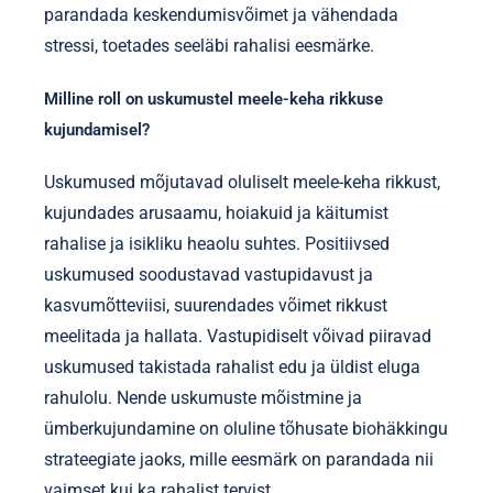
parandada keskendumisvõimet ja vähendada
stressi, toetades seeläbi rahalisi eesmärke.
Milline roll on uskumustel meele-keha rikkuse
kujundamisel?
Uskumused mõjutavad oluliselt meele-keha rikkust,
kujundades arusaamu, hoiakuid ja käitumist
rahalise ja isikliku heaolu suhtes. Positiivsed
uskumused soodustavad vastupidavust ja
kasvumõtteviisi, suurendades võimet rikkust
meelitada ja hallata. Vastupidiselt võivad piiravad
uskumused takistada rahalist edu ja üldist eluga
rahulolu. Nende uskumuste mõistmine ja
ümberkujundamine on oluline tõhusate biohäkkingu
strateegiate jaoks, mille eesmärk on parandada nii
vaimset kui ka rahalist tervist.