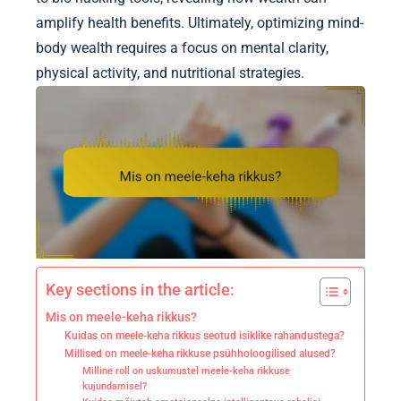
amplify health benefits. Ultimately, optimizing mind-
body wealth requires a focus on mental clarity,
physical activity, and nutritional strategies.
Key sections in the article:
Mis on meele-keha rikkus?
Kuidas on meele-keha rikkus seotud isiklike rahandustega?
Millised on meele-keha rikkuse psühholoogilised alused?
Milline roll on uskumustel meele-keha rikkuse
kujundamisel?