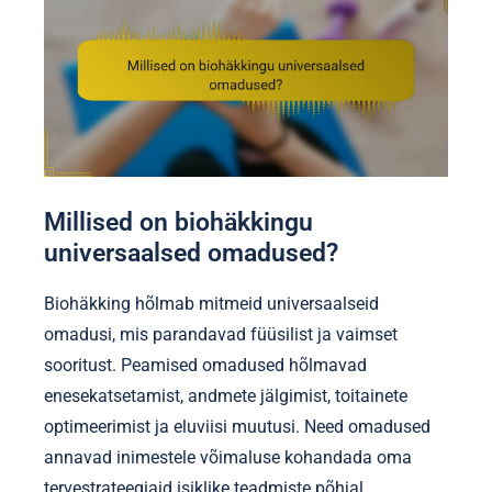
Millised on biohäkkingu
universaalsed omadused?
Biohäkking hõlmab mitmeid universaalseid
omadusi, mis parandavad füüsilist ja vaimset
sooritust. Peamised omadused hõlmavad
enesekatsetamist, andmete jälgimist, toitainete
optimeerimist ja eluviisi muutusi. Need omadused
annavad inimestele võimaluse kohandada oma
tervestrateegiaid isiklike teadmiste põhjal.