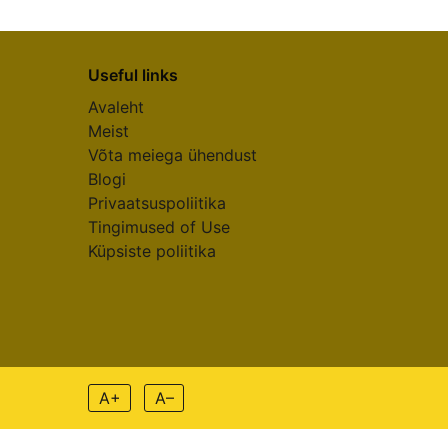
Useful links
Avaleht
Meist
Võta meiega ühendust
Blogi
Privaatsuspoliitika
Tingimused of Use
Küpsiste poliitika
A+
A–