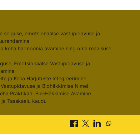
e selguse, emotsionaalse vastupidavuse ja
suurendamine
 ja keha harmoonia avamine ning oma reaalsuse
elguse, Emotsionaalse Vastupidavuse ja
vamine
te ja Keha Harjutuste Integreerimine
Vastupidavuse ja Biohäkkimise Nimel
Keha Praktikad: Bio-Häkkimise Avamine
 ja Tasakaalu kaudu