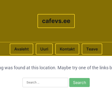
cafevs.ee
Avaleht
Uuri
Kontakt
Teave
ing was found at this location. Maybe try one of the links
Search for: