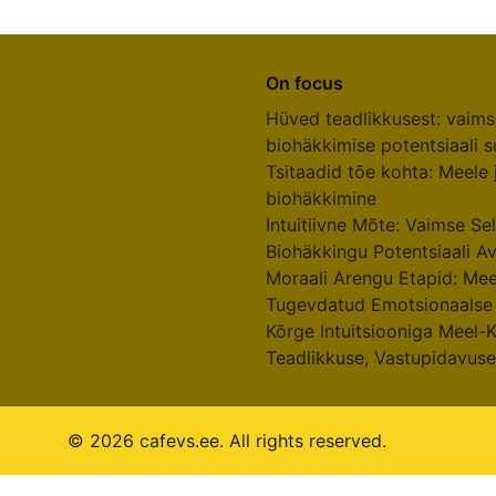
On focus
Hüved teadlikkusest: vaims
biohäkkimise potentsiaali 
Tsitaadid tõe kohta: Meele
biohäkkimine
Intuitiivne Mõte: Vaimse S
Biohäkkingu Potentsiaali A
Moraali Arengu Etapid: Meel
Tugevdatud Emotsionaalse 
Kõrge Intuitsiooniga Meel-
Teadlikkuse, Vastupidavuse
© 2026 cafevs.ee. All rights reserved.