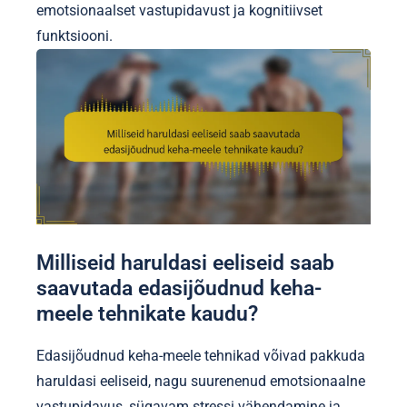
emotsionaalset vastupidavust ja kognitiivset
funktsiooni.
Milliseid haruldasi eeliseid saab
saavutada edasijõudnud keha-
meele tehnikate kaudu?
Edasijõudnud keha-meele tehnikad võivad pakkuda
haruldasi eeliseid, nagu suurenenud emotsionaalne
vastupidavus, sügavam stressi vähendamine ja