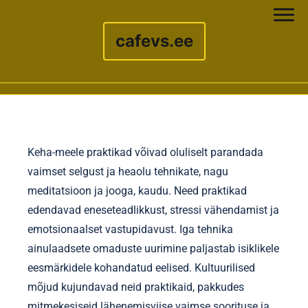
cafevs.ee
Skip to content
Keha-meele praktikad võivad oluliselt parandada
vaimset selgust ja heaolu tehnikate, nagu
meditatsioon ja jooga, kaudu. Need praktikad
edendavad eneseteadlikkust, stressi vähendamist ja
emotsionaalset vastupidavust. Iga tehnika
ainulaadsete omaduste uurimine paljastab isiklikele
eesmärkidele kohandatud eelised. Kultuurilised
mõjud kujundavad neid praktikaid, pakkudes
mitmekesiseid lähenemisviise vaimse soorituse ja