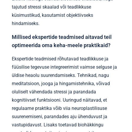
tajutud stressi skaalad või teadlikkuse
küsimustikud, kasutamist objektiivseks
hindamiseks.
Millised ekspertide teadmised aitavad teil
optimeerida oma keha-meele praktikaid?
Ekspertide teadmised rõhutavad teadlikkuse ja
füüsilise tegevuse integreerimist vaimse selguse ja
üldise heaolu suurendamiseks. Tehnikad, nagu
meditatsioon, jooga ja hingamistehnika, võivad
oluliselt vähendada stressi ja parandada
kognitiivset funktsiooni. Uuringud näitavad, et
regulaarne praktika võib viia neuroplastilisuse
suurenemiseni, parandades aju ühenduvust ja
vastupidavust. Lisaks toetavad biohäkkingu