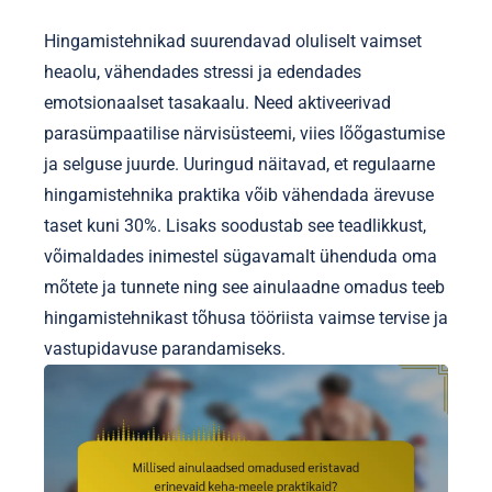
Hingamistehnikad suurendavad oluliselt vaimset
heaolu, vähendades stressi ja edendades
emotsionaalset tasakaalu. Need aktiveerivad
parasümpaatilise närvisüsteemi, viies lõõgastumise
ja selguse juurde. Uuringud näitavad, et regulaarne
hingamistehnika praktika võib vähendada ärevuse
taset kuni 30%. Lisaks soodustab see teadlikkust,
võimaldades inimestel sügavamalt ühenduda oma
mõtete ja tunnete ning see ainulaadne omadus teeb
hingamistehnikast tõhusa tööriista vaimse tervise ja
vastupidavuse parandamiseks.