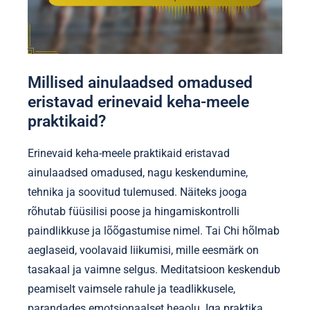
Millised ainulaadsed omadused
eristavad erinevaid keha-meele
praktikaid?
Erinevaid keha-meele praktikaid eristavad
ainulaadsed omadused, nagu keskendumine,
tehnika ja soovitud tulemused. Näiteks jooga
rõhutab füüsilisi poose ja hingamiskontrolli
paindlikkuse ja lõõgastumise nimel. Tai Chi hõlmab
aeglaseid, voolavaid liikumisi, mille eesmärk on
tasakaal ja vaimne selgus. Meditatsioon keskendub
peamiselt vaimsele rahule ja teadlikkusele,
parandades emotsionaalset heaolu. Iga praktika