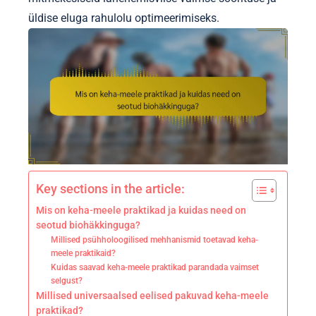
üldise eluga rahulolu optimeerimiseks.
Key sections in the article:
Mis on keha-meele praktikad ja kuidas need on
seotud biohäkkinguga?
Millised psühholoogilised mehhanismid toetavad keha-
meele praktikaid?
Kuidas saavad keha-meele praktikad parandada vaimset
selgust?
Millised universaalsed eelised pakuvad keha-meele
praktikad?