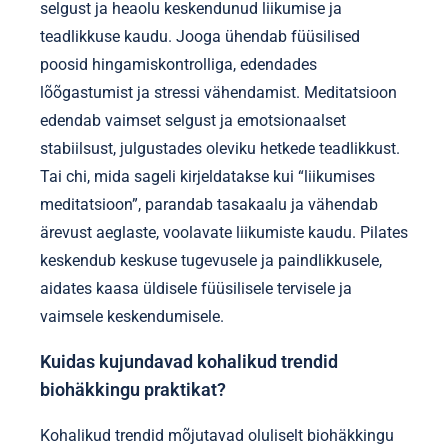
selgust ja heaolu keskendunud liikumise ja
teadlikkuse kaudu. Jooga ühendab füüsilised
poosid hingamiskontrolliga, edendades
lõõgastumist ja stressi vähendamist. Meditatsioon
edendab vaimset selgust ja emotsionaalset
stabiilsust, julgustades oleviku hetkede teadlikkust.
Tai chi, mida sageli kirjeldatakse kui “liikumises
meditatsioon”, parandab tasakaalu ja vähendab
ärevust aeglaste, voolavate liikumiste kaudu. Pilates
keskendub keskuse tugevusele ja paindlikkusele,
aidates kaasa üldisele füüsilisele tervisele ja
vaimsele keskendumisele.
Kuidas kujundavad kohalikud trendid
biohäkkingu praktikat?
Kohalikud trendid mõjutavad oluliselt biohäkkingu