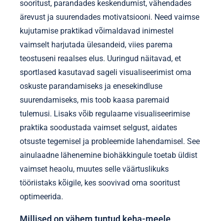
sooritust, parandades keskendumist, vähendades
ärevust ja suurendades motivatsiooni. Need vaimse
kujutamise praktikad võimaldavad inimestel
vaimselt harjutada ülesandeid, viies parema
teostuseni reaalses elus. Uuringud näitavad, et
sportlased kasutavad sageli visualiseerimist oma
oskuste parandamiseks ja enesekindluse
suurendamiseks, mis toob kaasa paremaid
tulemusi. Lisaks võib regulaarne visualiseerimise
praktika soodustada vaimset selgust, aidates
otsuste tegemisel ja probleemide lahendamisel. See
ainulaadne lähenemine biohäkkingule toetab üldist
vaimset heaolu, muutes selle väärtuslikuks
tööriistaks kõigile, kes soovivad oma sooritust
optimeerida.
Millised on vähem tuntud keha-meele