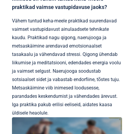
praktikad vaimse vastupidavuse jaoks?
Vähem tuntud keha-meele praktikad suurendavad
vaimset vastupidavust ainulaadsete tehnikate
kaudu. Praktikad nagu qigong, naerujooga ja
metsaskäimine arendavad emotsionaalset
tasakaalu ja vähendavad stressi. Qigong ühendab
liikumise ja meditatsiooni, edendades energia voolu
ja vaimset selgust. Naerujooga soodustab
sotsiaalset sidet ja vabastab endorfiine, tõstes tuju.
Metsaskäimine viib inimesed loodusesse,
parandades keskendumist ja vähendades ärevust.
Iga praktika pakub erilisi eeliseid, aidates kaasa
üldisele heaolule.