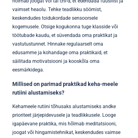
hõlmab joogat või tai chi-d, et edendada füüsilist ja
vaimset heaolu. Tehke teadlikku söömist,
keskendudes toidukordade sensoorsele
kogemusele. Otsige kogukonna tuge klasside või
töötubade kaudu, et süvendada oma praktikat ja
vastutustunnet. Hinnake regulaarselt oma
edusamme ja kohandage oma praktikaid, et
säilitada motivatsiooni ja kooskõla oma
eesmärkidega.
Millised on parimad praktikad keha-meele
rutiini alustamiseks?
Kehameele rutiini tõhusaks alustamiseks andke
prioriteet järjepidevusele ja teadlikkusele. Looge
igapäevane praktika, mis hõlmab meditatsiooni,
joogat või hingamistehnikat, keskendudes vaimse