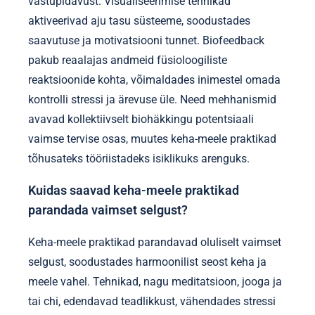
vastupidavust. Visualiseerimise tehnikad
aktiveerivad aju tasu süsteeme, soodustades
saavutuse ja motivatsiooni tunnet. Biofeedback
pakub reaalajas andmeid füsioloogiliste
reaktsioonide kohta, võimaldades inimestel omada
kontrolli stressi ja ärevuse üle. Need mehhanismid
avavad kollektiivselt biohäkkingu potentsiaali
vaimse tervise osas, muutes keha-meele praktikad
tõhusateks tööriistadeks isiklikuks arenguks.
Kuidas saavad keha-meele praktikad
parandada vaimset selgust?
Keha-meele praktikad parandavad oluliselt vaimset
selgust, soodustades harmoonilist seost keha ja
meele vahel. Tehnikad, nagu meditatsioon, jooga ja
tai chi, edendavad teadlikkust, vähendades stressi