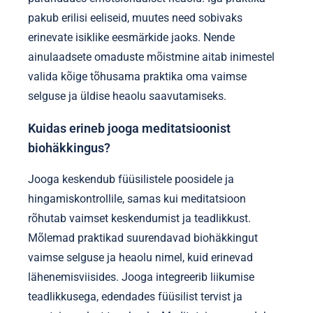
pakub erilisi eeliseid, muutes need sobivaks
erinevate isiklike eesmärkide jaoks. Nende
ainulaadsete omaduste mõistmine aitab inimestel
valida kõige tõhusama praktika oma vaimse
selguse ja üldise heaolu saavutamiseks.
Kuidas erineb jooga meditatsioonist
biohäkkingus?
Jooga keskendub füüsilistele poosidele ja
hingamiskontrollile, samas kui meditatsioon
rõhutab vaimset keskendumist ja teadlikkust.
Mõlemad praktikad suurendavad biohäkkingut
vaimse selguse ja heaolu nimel, kuid erinevad
lähenemisviisides. Jooga integreerib liikumise
teadlikkusega, edendades füüsilist tervist ja