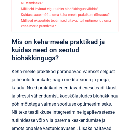
alustamiseks?
Milliseid levinud vigu tuleks biohäkkingus vältida?
Kuidas saate mõõta oma keha-meele praktikate tõhusust?
Millised ekspertide teadmised aitavad teil optimeerida oma
keha-meele praktikaid?
Mis on keha-meele praktikad ja
kuidas need on seotud
biohäkkinguga?
Keha-meele praktikad parandavad vaimset selgust
ja heaolu tehnikate, nagu meditatsioon ja jooga,
kaudu. Need praktikad edendavad eneseteadlikkust
ja stressi vähendamist, kooskõlastudes biohäkkingu
põhimõtetega vaimse soorituse optimeerimiseks.
Näiteks teadlikkuse integreerimine igapäevastesse
rutiinidesse võib viia parema keskendumise ja
emotsionaalse vastupidavuseni. Lisaks näitavad