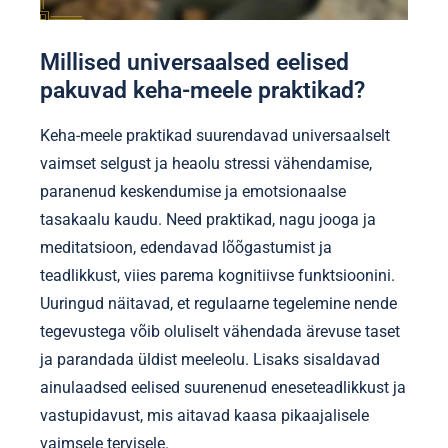
Millised universaalsed eelised
pakuvad keha-meele praktikad?
Keha-meele praktikad suurendavad universaalselt
vaimset selgust ja heaolu stressi vähendamise,
paranenud keskendumise ja emotsionaalse
tasakaalu kaudu. Need praktikad, nagu jooga ja
meditatsioon, edendavad lõõgastumist ja
teadlikkust, viies parema kognitiivse funktsioonini.
Uuringud näitavad, et regulaarne tegelemine nende
tegevustega võib oluliselt vähendada ärevuse taset
ja parandada üldist meeleolu. Lisaks sisaldavad
ainulaadsed eelised suurenenud eneseteadlikkust ja
vastupidavust, mis aitavad kaasa pikaajalisele
vaimsele tervisele.