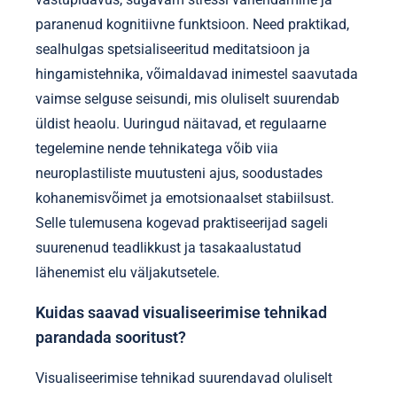
paranenud kognitiivne funktsioon. Need praktikad,
sealhulgas spetsialiseeritud meditatsioon ja
hingamistehnika, võimaldavad inimestel saavutada
vaimse selguse seisundi, mis oluliselt suurendab
üldist heaolu. Uuringud näitavad, et regulaarne
tegelemine nende tehnikatega võib viia
neuroplastiliste muutusteni ajus, soodustades
kohanemisvõimet ja emotsionaalset stabiilsust.
Selle tulemusena kogevad praktiseerijad sageli
suurenenud teadlikkust ja tasakaalustatud
lähenemist elu väljakutsetele.
Kuidas saavad visualiseerimise tehnikad
parandada sooritust?
Visualiseerimise tehnikad suurendavad oluliselt