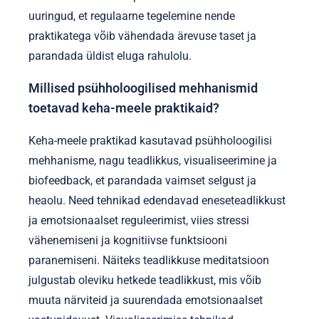
uuringud, et regulaarne tegelemine nende
praktikatega võib vähendada ärevuse taset ja
parandada üldist eluga rahulolu.
Millised psühholoogilised mehhanismid
toetavad keha-meele praktikaid?
Keha-meele praktikad kasutavad psühholoogilisi
mehhanisme, nagu teadlikkus, visualiseerimine ja
biofeedback, et parandada vaimset selgust ja
heaolu. Need tehnikad edendavad eneseteadlikkust
ja emotsionaalset reguleerimist, viies stressi
vähenemiseni ja kognitiivse funktsiooni
paranemiseni. Näiteks teadlikkuse meditatsioon
julgustab oleviku hetkede teadlikkust, mis võib
muuta närviteid ja suurendada emotsionaalset