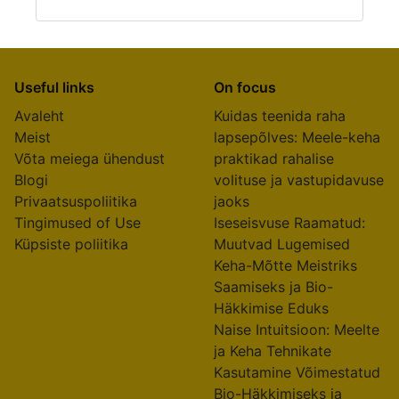
Useful links
On focus
Avaleht
Kuidas teenida raha
Meist
lapsepõlves: Meele-keha
Võta meiega ühendust
praktikad rahalise
Blogi
volituse ja vastupidavuse
Privaatsuspoliitika
jaoks
Tingimused of Use
Iseseisvuse Raamatud:
Küpsiste poliitika
Muutvad Lugemised
Keha-Mõtte Meistriks
Saamiseks ja Bio-
Häkkimise Eduks
Naise Intuitsioon: Meelte
ja Keha Tehnikate
Kasutamine Võimestatud
Bio-Häkkimiseks ja