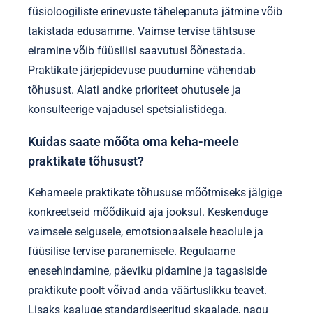
füsioloogiliste erinevuste tähelepanuta jätmine võib
takistada edusamme. Vaimse tervise tähtsuse
eiramine võib füüsilisi saavutusi õõnestada.
Praktikate järjepidevuse puudumine vähendab
tõhusust. Alati andke prioriteet ohutusele ja
konsulteerige vajadusel spetsialistidega.
Kuidas saate mõõta oma keha-meele
praktikate tõhusust?
Kehameele praktikate tõhususe mõõtmiseks jälgige
konkreetseid mõõdikuid aja jooksul. Keskenduge
vaimsele selgusele, emotsionaalsele heaolule ja
füüsilise tervise paranemisele. Regulaarne
enesehindamine, päeviku pidamine ja tagasiside
praktikute poolt võivad anda väärtuslikku teavet.
Lisaks kaaluge standardiseeritud skaalade, nagu