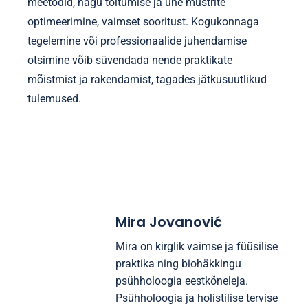
meetodid, nagu toitumise ja une mustrite
optimeerimine, vaimset sooritust. Kogukonnaga
tegelemine või professionaalide juhendamise
otsimine võib süvendada nende praktikate
mõistmist ja rakendamist, tagades jätkusuutlikud
tulemused.
Mira Jovanović
Mira on kirglik vaimse ja füüsilise
praktika ning biohäkkingu
psühholoogia eestkõneleja.
Psühholoogia ja holistilise tervise