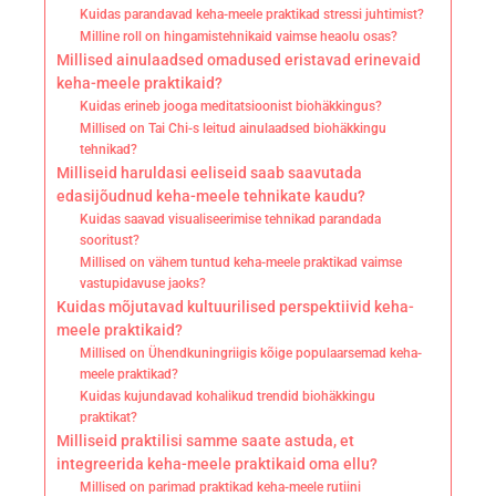
Kuidas parandavad keha-meele praktikad stressi juhtimist?
Milline roll on hingamistehnikaid vaimse heaolu osas?
Millised ainulaadsed omadused eristavad erinevaid
keha-meele praktikaid?
Kuidas erineb jooga meditatsioonist biohäkkingus?
Millised on Tai Chi-s leitud ainulaadsed biohäkkingu
tehnikad?
Milliseid haruldasi eeliseid saab saavutada
edasijõudnud keha-meele tehnikate kaudu?
Kuidas saavad visualiseerimise tehnikad parandada
sooritust?
Millised on vähem tuntud keha-meele praktikad vaimse
vastupidavuse jaoks?
Kuidas mõjutavad kultuurilised perspektiivid keha-
meele praktikaid?
Millised on Ühendkuningriigis kõige populaarsemad keha-
meele praktikad?
Kuidas kujundavad kohalikud trendid biohäkkingu
praktikat?
Milliseid praktilisi samme saate astuda, et
integreerida keha-meele praktikaid oma ellu?
Millised on parimad praktikad keha-meele rutiini