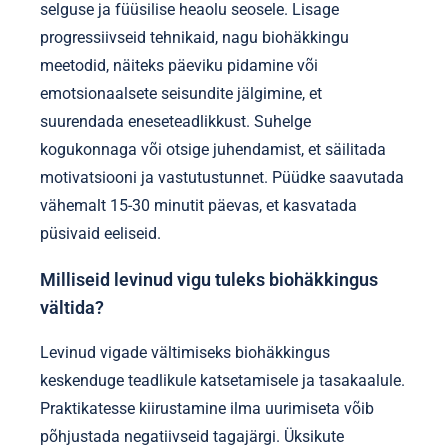
selguse ja füüsilise heaolu seosele. Lisage
progressiivseid tehnikaid, nagu biohäkkingu
meetodid, näiteks päeviku pidamine või
emotsionaalsete seisundite jälgimine, et
suurendada eneseteadlikkust. Suhelge
kogukonnaga või otsige juhendamist, et säilitada
motivatsiooni ja vastutustunnet. Püüdke saavutada
vähemalt 15-30 minutit päevas, et kasvatada
püsivaid eeliseid.
Milliseid levinud vigu tuleks biohäkkingus
vältida?
Levinud vigade vältimiseks biohäkkingus
keskenduge teadlikule katsetamisele ja tasakaalule.
Praktikatesse kiirustamine ilma uurimiseta võib
põhjustada negatiivseid tagajärgi. Üksikute