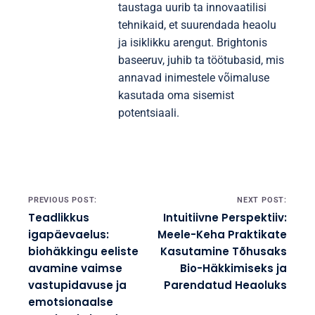
taustaga uurib ta innovaatilisi
tehnikaid, et suurendada heaolu
ja isiklikku arengut. Brightonis
baseeruv, juhib ta töötubasid, mis
annavad inimestele võimaluse
kasutada oma sisemist
potentsiaali.
Post navigation
PREVIOUS POST:
NEXT POST:
Teadlikkus
Intuitiivne Perspektiiv:
igapäevaelus:
Meele-Keha Praktikate
biohäkkingu eeliste
Kasutamine Tõhusaks
avamine vaimse
Bio-Häkkimiseks ja
vastupidavuse ja
Parendatud Heaoluks
emotsionaalse