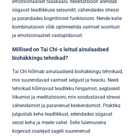
emotsionaalset tasakaalu. Meditatsioon arendab
sügavat teadlikkuse seisundit, vähendades stressi
ja parandades kognitiivset funktsiooni. Nende kahe
kombinatsioon võib optimeerida vaimset sooritust
ja emotsionaalset vastupidavust.
Millised on Tai Chi-s leitud ainulaadsed
biohäkkingu tehnikad?
Tai Chi hõlmab ainulaadseid biohäkkingu tehnikaid,
mis suurendavad vaimset selgust ja heaolu. Need
tehnikad hõlmavad teadlikku hingamist, aeglaseid
liikumisi ja meditatsiooni, mis soodustavad stressi
vähendamist ja paranenud keskendumist. Praktika
julgustab keha teadlikkust, edendades sügavat
seost keha ja meele vahel. Selle tulemusena
kogevad osalejad sageli suurenenud