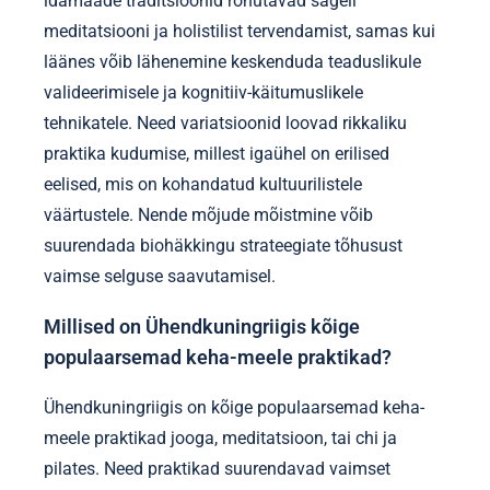
idamaade traditsioonid rõhutavad sageli
meditatsiooni ja holistilist tervendamist, samas kui
läänes võib lähenemine keskenduda teaduslikule
valideerimisele ja kognitiiv-käitumuslikele
tehnikatele. Need variatsioonid loovad rikkaliku
praktika kudumise, millest igaühel on erilised
eelised, mis on kohandatud kultuurilistele
väärtustele. Nende mõjude mõistmine võib
suurendada biohäkkingu strateegiate tõhusust
vaimse selguse saavutamisel.
Millised on Ühendkuningriigis kõige
populaarsemad keha-meele praktikad?
Ühendkuningriigis on kõige populaarsemad keha-
meele praktikad jooga, meditatsioon, tai chi ja
pilates. Need praktikad suurendavad vaimset