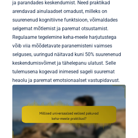
ja parandades keskendumist. Need praktikad
arendavad ainulaadset omadust, milleks on
suurenenud kognitiivne funktsioon, võimaldades
selgemat mõtlemist ja paremat otsustamist.
Regulaarne tegelemine keha-meele harjutustega
võib viia mõõdetavate paranemisteni vaimses
selguses, uuringud näitavad kuni 50% suurenenud
keskendumisvõimet ja tähelepanu ulatust. Selle
tulemusena kogevad inimesed sageli suuremat
heaolu ja paremat emotsionaalset vastupidavust.