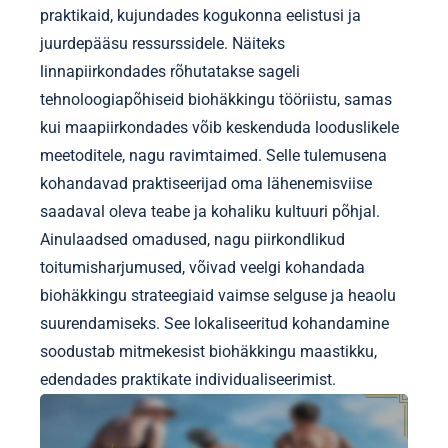
praktikaid, kujundades kogukonna eelistusi ja
juurdepääsu ressurssidele. Näiteks
linnapiirkondades rõhutatakse sageli
tehnoloogiapõhiseid biohäkkingu tööriistu, samas
kui maapiirkondades võib keskenduda looduslikele
meetoditele, nagu ravimtaimed. Selle tulemusena
kohandavad praktiseerijad oma lähenemisviise
saadaval oleva teabe ja kohaliku kultuuri põhjal.
Ainulaadsed omadused, nagu piirkondlikud
toitumisharjumused, võivad veelgi kohandada
biohäkkingu strateegiaid vaimse selguse ja heaolu
suurendamiseks. See lokaliseeritud kohandamine
soodustab mitmekesist biohäkkingu maastikku,
edendades praktikate individualiseerimist.